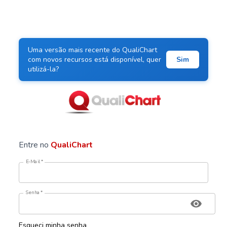
Uma versão mais recente do QualiChart
com novos recursos está disponível, quer
Sim
utilizá-la?
Entre no
QualiChart
E-Mail
*
Senha
*
Esqueci minha senha